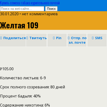
Купить семена табака курительного почтой
30.01.2020 • нет комментариев
Желтая 109
Поделиться
Твитнуть
Pin
Отпр. по
SMS
эл. почте
105.00
Р
Количество листьев: 6-9
Срок полного созревания: 80 дней
Процент бадыля: 40%
Содержание никотина: 6%