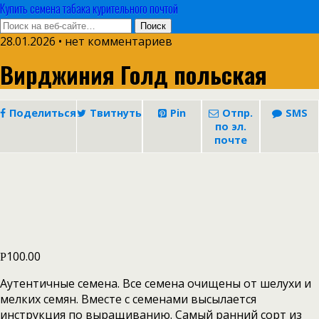
Купить семена табака курительного почтой
28.01.2026 • нет комментариев
Вирджиния Голд польская
Поделиться
Твитнуть
Pin
Отпр.
SMS
по эл.
почте
100.00
Р
Аутентичные семена. Все семена очищены от шелухи и
мелких семян. Вместе с семенами высылается
инструкция по выращиванию. Самый ранний сорт из