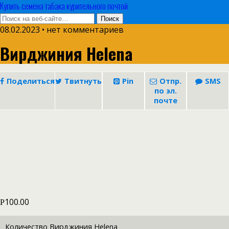
Купить семена табака курительного почтой
08.02.2023 • нет комментариев
Вирджиния Helena
Поделиться
Твитнуть
Pin
Отпр.
SMS
по эл.
почте
100.00
Р
Количество Вирджиния Helena