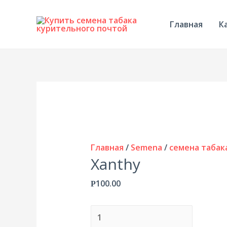
Главная
К
Главная
/
Semena
/
семена табак
Xanthy
100.00
Р
Количество
Xanthy