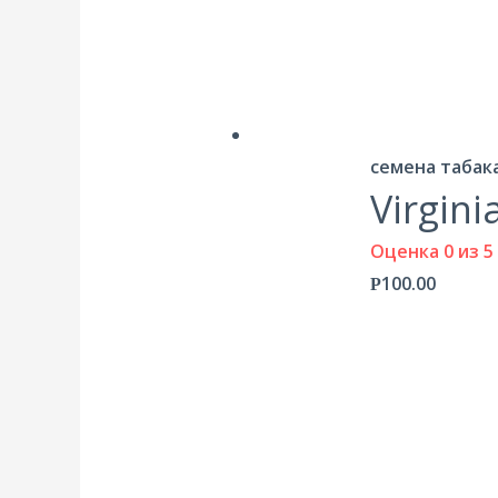
семена табак
Virgini
Оценка
0
из 5
100.00
Р