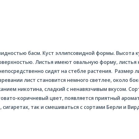
видностью басм. Куст эллипсовидной формы. Высота ку
поверхностью. Листья имеют овальную форму, листья
непосредственно сидят на стебле растения. Размер ли
созревании лист становится немного светлее, около бо
анием никотина, сладкий с ненавязчивым вкусом. Сор
товато-коричневый цвет, появляется приятный арома
е, сигаретах, так и смешиваться с сортами Берли и В