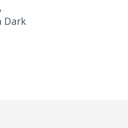
а
a Dark