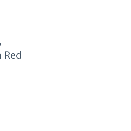
а
a Red