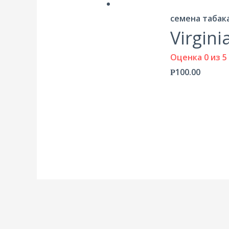
семена табак
Virgini
Оценка
0
из 5
100.00
Р