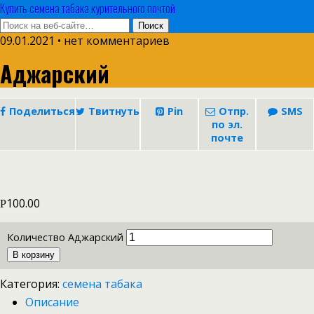
Купить семена табака курительного почтой
09.01.2021 • нет комментариев
Аджарский
Поделиться
Твитнуть
Pin
Отпр.
SMS
по эл.
почте
100.00
Р
Количество Аджарский
В корзину
Категория:
семена табака
Описание