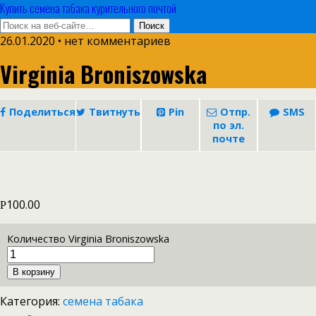
Купить семена табака курительного почтой
26.01.2020 • нет комментариев
Virginia Broniszowska
Поделиться
Твитнуть
Pin
Отпр.
SMS
по эл.
почте
100.00
Р
Количество Virginia Broniszowska
В корзину
Категория:
семена табака