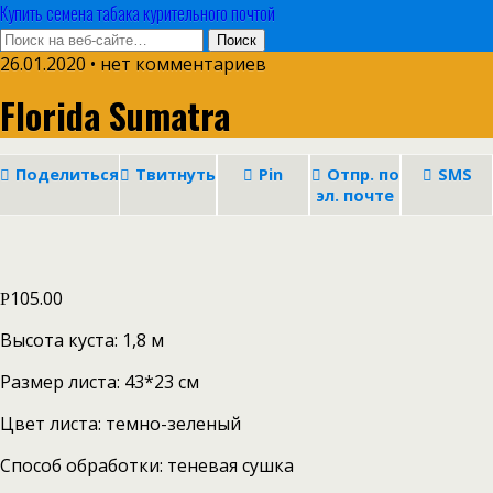
Купить семена табака курительного почтой
26.01.2020 • нет комментариев
Florida Sumatra
Поделиться
Твитнуть
Pin
Отпр. по
SMS
эл. почте
105.00
Р
Высота куста: 1,8 м
Размер листа: 43*23 см
Цвет листа: темно-зеленый
Способ обработки: теневая сушка